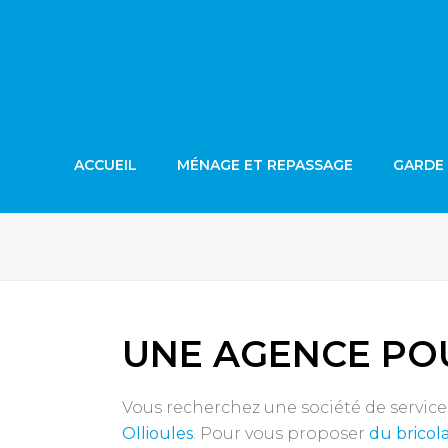
ACCUEIL
MÉNAGE ET REPASSAGE
GARDE 
UNE AGENCE POU
Vous recherchez une société de service
Ollioules
. Pour vous proposer
du bricol