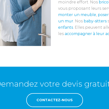
moindre effort. Nos
brico
vous proposant leurs ser
monter un meuble
,
poser
un mur
. Nos
baby-sitters
s
enfants
. Elles peuvent al
les
accompagner à leur act
emandez votre devis gratuit
CONTACTEZ-NOUS