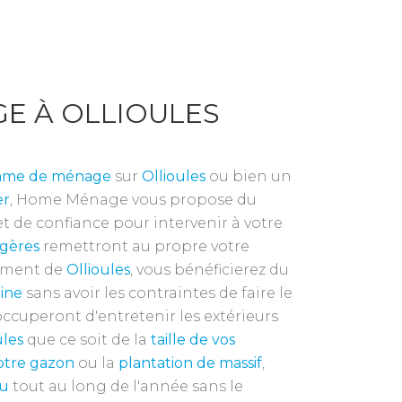
E À OLLIOULES
mme de ménage
sur
Ollioules
ou bien un
er
, Home Ménage vous propose du
 de confiance pour intervenir à votre
gères
remettront au propre votre
ement de
Ollioules
, vous bénéficierez du
ine
sans avoir les contraintes de faire le
occuperont d'entretenir les extérieurs
ules
que ce soit de la
taille de vos
otre gazon
ou la
plantation de massif
,
nu
tout au long de l'année sans le