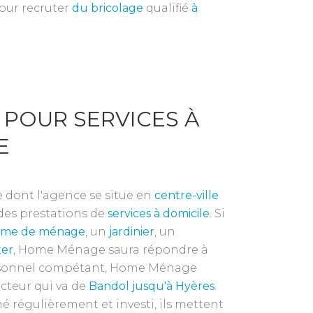
our recruter
du bricolage
qualifié
à
 POUR SERVICES À
E
dont l'agence se situe en
centre-ville
des prestations de
services à domicile
. Si
me de ménage
, un
jardinier
, un
ter
, Home Ménage saura répondre à
ersonnel compétant, Home Ménage
ecteur qui va de
Bandol jusqu'à Hyères
.
é régulièrement et investi, ils mettent