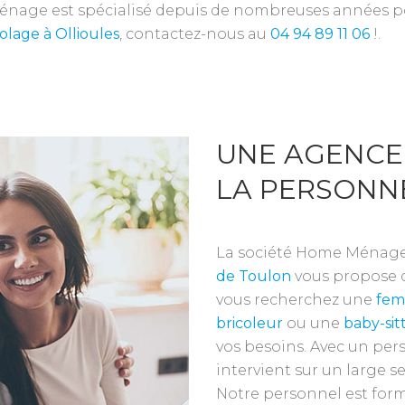
énage est spécialisé depuis de nombreuses années p
colage
à Ollioules
, contactez-nous au
04 94 89 11 06
!.
UNE AGENCE
LA PERSONN
La société Home Ménage 
de Toulon
vous propose 
vous recherchez une
fem
bricoleur
ou une
baby-sit
vos besoins. Avec un p
intervient sur un large s
Notre personnel est form