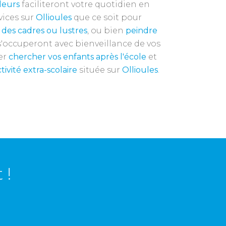
leurs
faciliteront votre quotidien en
vices sur
Ollioules
que ce soit pour
 des cadres ou lustres
, ou bien
peindre
'occuperont avec bienveillance de vos
ler
chercher vos enfants après l'école
et
ivité extra-scolaire
située sur
Ollioules
.
 !