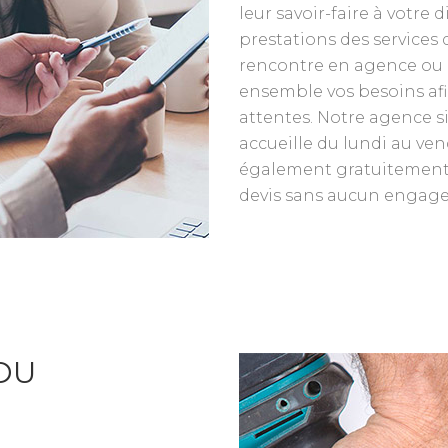
leur savoir-faire à votre 
prestations des services d
rencontre en agence ou à
ensemble vos besoins afi
attentes. Notre agence s
accueille du lundi au ve
également gratuitement 
devis sans aucun engag
DU