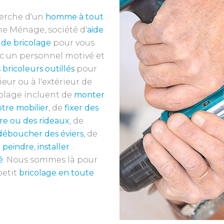
herche d'un
homme à tout
e Ménage, société d'
aide
 de bricolage
pour vous
vec un personnel motivé et
s
bricoleurs outillés
pour
ieur ou à l'extérieur de
colage incluent de
monter
tre mobilier
, de
fixer des
re ou des rideaux
, de
déboucher des éviers
, de
e
peindre
,
installer
é
. Nous sommes là pour
petit
bricolage en toute