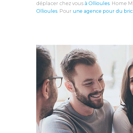
déplacer chez vous
à Ollioules
. Home M
Ollioules
. Pour
une agence pour
du bri