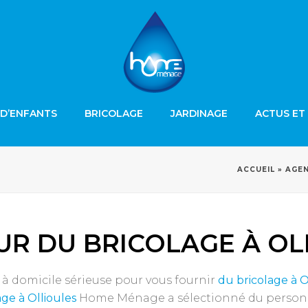
D’ENFANTS
BRICOLAGE
JARDINAGE
ACTUS ET
ACCUEIL
»
AGEN
R DU BRICOLAGE À OL
 à domicile sérieuse pour vous fournir
du bricolage
à O
age
à Ollioules
Home Ménage a sélectionné du personnel