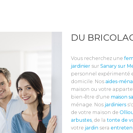
DU BRICOLAG
Vous recherchez une
fe
jardinier
sur
Sanary sur M
personnel expérimenté et
domicile. Nos
aides-ména
maison ou votre appart
bien-être d'une
maison sa
ménage. Nos
jardiniers
s'
de votre maison de
Ollio
arbustes
, de la
tonte de v
votre
jardin
sera
entrete